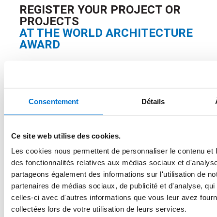
REGISTER YOUR PROJECT OR
PROJECTS
AT THE WORLD ARCHITECTURE
AWARD
Applications for the Awards can be submitted through
your account. You may submit multiple entries and
access your account until 17/08/2026 midnight
Consentement
Détails
For participation in the WATA, please contact your local
Communications team for submission details and
guidance.
Ce site web utilise des cookies.
Les cookies nous permettent de personnaliser le contenu et l
des fonctionnalités relatives aux médias sociaux et d'analyse
GO TO YOUR
partageons également des informations sur l'utilisation de no
REGISTRATION PAGE
partenaires de médias sociaux, de publicité et d'analyse, qu
celles-ci avec d'autres informations que vous leur avez fourni
Using the codes emailed to you
collectées lors de votre utilisation de leurs services.